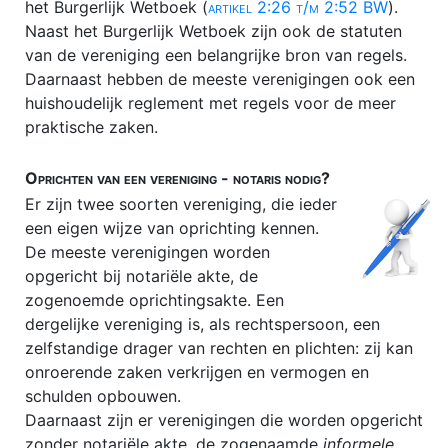
het Burgerlijk Wetboek (
artikel 2:26 t/m 2:52 BW
).
Stichtingsrecht
Naast het Burgerlijk Wetboek zijn ook de statuten
Verenigingsrecht
van de vereniging een belangrijke bron van regels.
Daarnaast hebben de meeste verenigingen ook een
huishoudelijk reglement met regels voor de meer
praktische zaken.
Oprichten van een vereniging - notaris nodig?
Er zijn twee soorten vereniging, die ieder
een eigen wijze van oprichting kennen.
De meeste verenigingen worden
opgericht bij notariële akte, de
zogenoemde oprichtingsakte. Een
dergelijke vereniging is, als rechtspersoon, een
zelfstandige drager van rechten en plichten: zij kan
onroerende zaken verkrijgen en vermogen en
schulden opbouwen.
Daarnaast zijn er verenigingen die worden opgericht
zonder notariële akte, de zogenaamde
informele