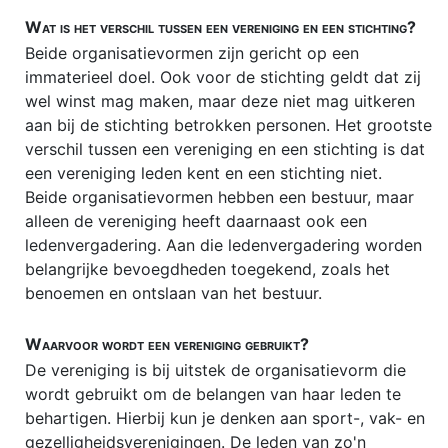
Flex-BV
Wat is het verschil tussen een vereniging en een stichting?
Beide organisatievormen zijn gericht op een
Gratie
immaterieel doel. Ook voor de stichting geldt dat zij
HUURRECHT
wel winst mag maken, maar deze niet mag uitkeren
aan bij de stichting betrokken personen. Het grootste
Incassokosten
verschil tussen een vereniging en een stichting is dat
Juridische modellen
een vereniging leden kent en een stichting niet.
Beide organisatievormen hebben een bestuur, maar
Juridische opleidingen
alleen de vereniging heeft daarnaast ook een
ledenvergadering. Aan die ledenvergadering worden
Juridische portals
belangrijke bevoegdheden toegekend, zoals het
Juridische vacatures
benoemen en ontslaan van het bestuur.
Letselschade
Waarvoor wordt een vereniging gebruikt?
Meineed
De vereniging is bij uitstek de organisatievorm die
Merkenrecht
wordt gebruikt om de belangen van haar leden te
behartigen. Hierbij kun je denken aan sport-, vak- en
No cure no pay
gezelligheidsverenigingen. De leden van zo'n