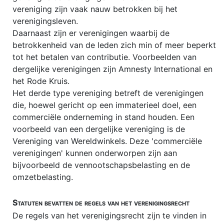
vereniging zijn vaak nauw betrokken bij het
Notarissen vergelijken
verenigingsleven.
Opzegging abonnementen
Daarnaast zijn er verenigingen waarbij de
betrokkenheid van de leden zich min of meer beperkt
Paardenrecht / hippisch recht
tot het betalen van contributie. Voorbeelden van
PRIVACY
dergelijke verenigingen zijn Amnesty International en
het Rode Kruis.
Portretrecht
Het derde type vereniging betreft de verenigingen
Pro Deo advocaat
die, hoewel gericht op een immaterieel doel, een
commerciële onderneming in stand houden. Een
Rechtsbijstand
voorbeeld van een dergelijke vereniging is de
Schenkbelasting (schenkingsrecht)
Vereniging van Wereldwinkels. Deze 'commerciële
verenigingen' kunnen onderworpen zijn aan
Schuldsanering natuurlijke personen
bijvoorbeeld de vennootschapsbelasting en de
SocialMediaRecht
omzetbelasting.
Stalking
Statuten bevatten de regels van het verenigingsrecht
Stamrecht-BV
De regels van het verenigingsrecht zijn te vinden in