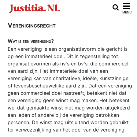
Home
MENU
Advocaten vergelijken
Verenigingsrecht
ARBEIDSRECHT
Wat is een vereniging?
Auteursrecht
Een vereniging is een organisatievorm die gericht is
Burenrecht
op een immaterieel doel. Dit in tegenstelling tot
organisatievormen als nv's en bv's, die commercieel
CLOUDRECHT
van aard zijn. Het immateriële doel van een
Consumentenkoop
vereniging kan van charitatieve, ideële, kunstzinnige
of levensbeschouwelijke aard zijn. Dat een vereniging
Consumentenrecht
geen commercieel doel nastreeft, betekent niet dat
Echtscheiding
een vereniging geen winst mag maken. Het betekent
wel dat gemaakte winst niet mag worden uitgekeerd
E-discovery
aan leden of andere bij de vereniging betrokken
Erfrecht
personen. De winst mag uitsluitend worden gebruikt
ter verwezenlijking van het doel van de vereniging.
FAILLISSEMENT