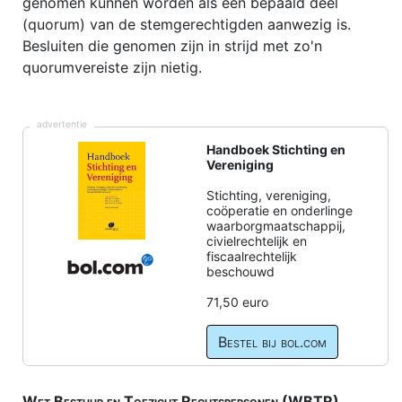
genomen kunnen worden als een bepaald deel
(quorum) van de stemgerechtigden aanwezig is.
Besluiten die genomen zijn in strijd met zo'n
quorumvereiste zijn nietig.
advertentie
Handboek Stichting en
Vereniging
Stichting, vereniging,
coöperatie en onderlinge
waarborgmaatschappij,
civielrechtelijk en
fiscaalrechtelijk
beschouwd
71,50 euro
Bestel bij bol.com
Wet Bestuur en Toezicht Rechtspersonen (WBTR)