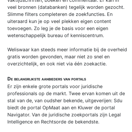
vaktijdschriften, boeken en commentaar. Er kan in
Flex-BV
veel bronnen (databanken) tegelijk worden gezocht.
Slimme filters completeren de zoekfuncties. En
Gratie
uiteraard kun je op veel plekken eigen content
toevoegen. Zo leg je de basis voor een eigen
HUURRECHT
wetenschappelijk bureau of kenniscentrum.
Incassokosten
Weliswaar kan steeds meer informatie bij de overheid
Juridische modellen
gratis worden gevonden, maar niet zo snel en
Juridische opleidingen
overzichtelijk, en ook niet via één zoekactie.
Juridische portals
De belangrijkste aanbieders van portals
Juridische vacatures
Er zijn enkele grote portals voor juridische
professionals op de markt. Twee ervan komen uit de
Letselschade
stal van de, van oudsher bekende, uitgeverijen: Sdu
Meineed
biedt de portal OpMaat aan en Kluwer de portal
Navigator. Van de juridische zoekportals zijn Legal
Merkenrecht
Intelligence en Rechtsorde de bekendste.
No cure no pay