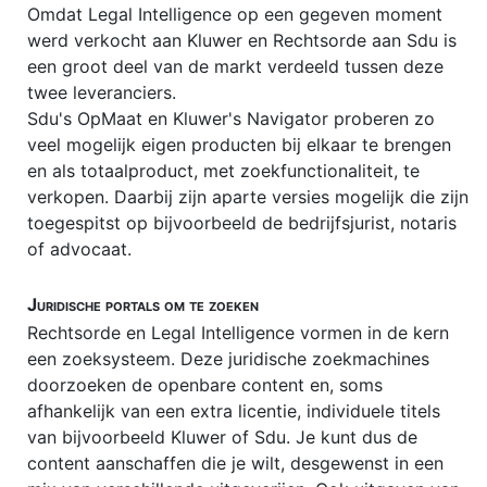
Omdat Legal Intelligence op een gegeven moment
Notarissen vergelijken
werd verkocht aan Kluwer en Rechtsorde aan Sdu is
Opzegging abonnementen
een groot deel van de markt verdeeld tussen deze
twee leveranciers.
Paardenrecht / hippisch recht
Sdu's OpMaat en Kluwer's Navigator proberen zo
PRIVACY
veel mogelijk eigen producten bij elkaar te brengen
en als totaalproduct, met zoekfunctionaliteit, te
Portretrecht
verkopen. Daarbij zijn aparte versies mogelijk die zijn
Pro Deo advocaat
toegespitst op bijvoorbeeld de bedrijfsjurist, notaris
of advocaat.
Rechtsbijstand
Schenkbelasting (schenkingsrecht)
Juridische portals om te zoeken
Rechtsorde en Legal Intelligence vormen in de kern
Schuldsanering natuurlijke personen
een zoeksysteem. Deze juridische zoekmachines
SocialMediaRecht
doorzoeken de openbare content en, soms
afhankelijk van een extra licentie, individuele titels
Stalking
van bijvoorbeeld Kluwer of Sdu. Je kunt dus de
content aanschaffen die je wilt, desgewenst in een
Stamrecht-BV