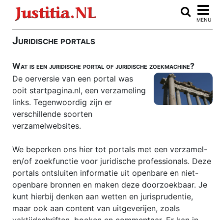
Home
MENU
Advocaten vergelijken
Juridische portals
ARBEIDSRECHT
Wat is een juridische portal of juridische zoekmachine?
Auteursrecht
De oerversie van een portal was
Burenrecht
ooit startpagina.nl, een verzameling
links. Tegenwoordig zijn er
CLOUDRECHT
verschillende soorten
Consumentenkoop
verzamelwebsites.
Consumentenrecht
We beperken ons hier tot portals met een verzamel-
Echtscheiding
en/of zoekfunctie voor juridische professionals. Deze
portals ontsluiten informatie uit openbare en niet-
E-discovery
openbare bronnen en maken deze doorzoekbaar. Je
Erfrecht
kunt hierbij denken aan wetten en jurisprudentie,
maar ook aan content van uitgeverijen, zoals
FAILLISSEMENT