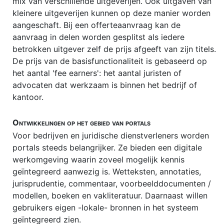
mix van verschillende uitgeverijen. Ook uitgaven van
Stichtingsrecht
kleinere uitgeverijen kunnen op deze manier worden
aangeschaft. Bij een offerteaanvraag kan de
Verenigingsrecht
aanvraag in delen worden gesplitst als iedere
betrokken uitgever zelf de prijs afgeeft van zijn titels.
De prijs van de basisfunctionaliteit is gebaseerd op
het aantal 'fee earners': het aantal juristen of
advocaten dat werkzaam is binnen het bedrijf of
kantoor.
Ontwikkelingen op het gebied van portals
Voor bedrijven en juridische dienstverleners worden
portals steeds belangrijker. Ze bieden een digitale
werkomgeving waarin zoveel mogelijk kennis
geïntegreerd aanwezig is. Wetteksten, annotaties,
jurisprudentie, commentaar, voorbeelddocumenten /
modellen, boeken en vakliteratuur. Daarnaast willen
gebruikers eigen -lokale- bronnen in het systeem
geïntegreerd zien.