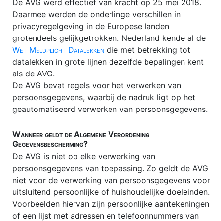
De AVG werd effectief van kracht op 25 mei 2018.
Flex-BV
Daarmee werden de onderlinge verschillen in
privacyregelgeving in de Europese landen
Gratie
grotendeels gelijkgetrokken. Nederland kende al de
HUURRECHT
Wet Meldplicht Datalekken
die met betrekking tot
datalekken in grote lijnen dezelfde bepalingen kent
Incassokosten
als de AVG.
Juridische modellen
De AVG bevat regels voor het verwerken van
persoonsgegevens, waarbij de nadruk ligt op het
Juridische opleidingen
geautomatiseerd verwerken van persoonsgegevens.
Juridische portals
Wanneer geldt de Algemene Verordening
Juridische vacatures
Gegevensbescherming?
De AVG is niet op elke verwerking van
Letselschade
persoonsgegevens van toepassing. Zo geldt de AVG
Meineed
niet voor de verwerking van persoonsgegevens voor
uitsluitend persoonlijke of huishoudelijke doeleinden.
Merkenrecht
Voorbeelden hiervan zijn persoonlijke aantekeningen
No cure no pay
of een lijst met adressen en telefoonnummers van