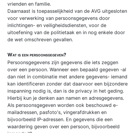
vrienden en familie.
Notarissen vergelijken
Daarnaast is toepasselijkheid van de AVG uitgesloten
Opzegging abonnementen
voor verwerking van persoonsgegevens door
inlichtingen- en veiligheidsdiensten, voor de
Paardenrecht / hippisch recht
uitoefening van de politietaak en in nog enkele door
PRIVACY
de wet omschreven gevallen.
Portretrecht
Wat is een persoonsgegeven?
Pro Deo advocaat
Persoonsgegevens zijn gegevens die iets zeggen
over een persoon. Wanneer een bepaald gegeven -al
Rechtsbijstand
dan niet in combinatie met andere gegevens- iemand
Schenkbelasting (schenkingsrecht)
kan identificeren zonder dat daarvoor een bijzondere
inspanning nodig is, dan is de privacy in het geding.
Schuldsanering natuurlijke personen
Hierbij kun je denken aan namen en adresgegevens.
SocialMediaRecht
Als persoonsgegeven worden ook beschouwd e-
mailadressen, pasfoto's, vingerafdrukken en
Stalking
bijvoorbeeld IP-adressen. En gegevens die een
waardering geven over een persoon, bijvoorbeeld
Stamrecht-BV