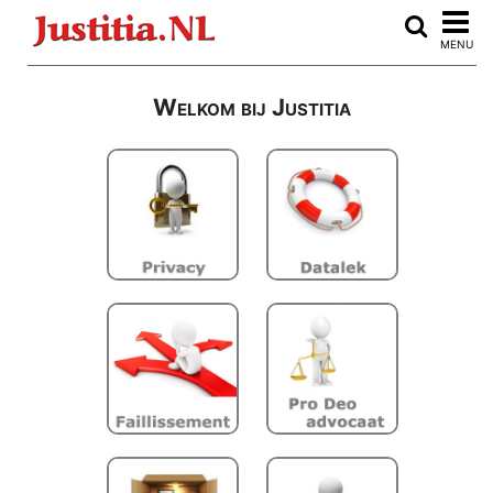
Home
MENU
Advocaten vergelijken
Welkom bij Justitia
ARBEIDSRECHT
Auteursrecht
Burenrecht
CLOUDRECHT
Consumentenkoop
Consumentenrecht
Echtscheiding
E-discovery
Erfrecht
FAILLISSEMENT