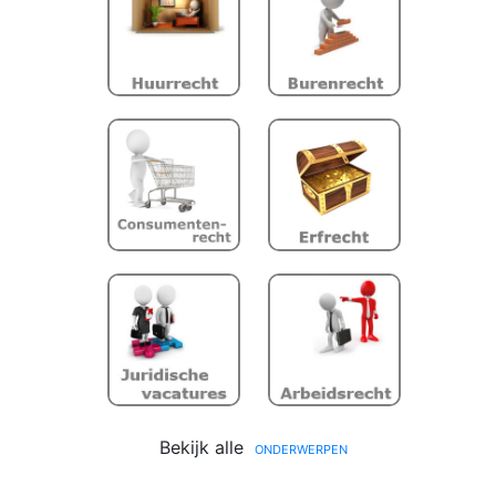
Flex-BV
Gratie
HUURRECHT
Incassokosten
Juridische modellen
Juridische opleidingen
Juridische portals
Juridische vacatures
Letselschade
Meineed
Merkenrecht
Bekijk alle
onderwerpen
No cure no pay