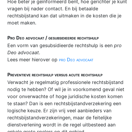
Hoe beter je geïnformeerd bent, hoe gerichter je kunt
Flex-BV
vragen bij nader contact. En bij betaalde
rechtsbijstand kan dat uitmaken in de kosten die je
Gratie
moet maken.
HUURRECHT
Pro Deo advocaat / gesubsidieerde rechtshulp
Incassokosten
Een vorm van gesubsidieerde rechtshulp is een
pro
Juridische modellen
Deo advocaat
.
Lees meer hierover op
pro Deo advocaat
Juridische opleidingen
Juridische portals
Preventieve rechtshulp versus acute rechtshulp
Verwacht je regelmatig professionele rechtsbijstand
Juridische vacatures
nodig te hebben? Of wil je in voorkomend geval niet
Letselschade
voor onverwachte of hoge juridische kosten komen
te staan? Dan is een rechtsbijstandverzekering een
Meineed
logische keuze. Er zijn vrij veel aanbieders van
Merkenrecht
rechtsbijstandverzekeringen, maar de feitelijke
dienstverlening wordt in de regel uitbesteed aan
No cure no pay
enkele grote spelers op dit gebied.