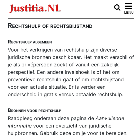
Home
MENU
Advocaten vergelijken
Rechtshulp of rechtsbijstand
ARBEIDSRECHT
Rechtshulp algemeen
Auteursrecht
Voor het verkrijgen van rechtshulp zijn diverse
Burenrecht
juridische bronnen beschikbaar. Het maakt verschil of
je als privépersoon zoekt of vanuit een zakelijk
CLOUDRECHT
perspectief. Een andere invalshoek is of het om
Consumentenkoop
preventieve rechtshulp gaat of om rechtsbijstand
voor een actuele situatie. Er is verder een
Consumentenrecht
onderscheid in gratis versus betaalde rechtshulp.
Echtscheiding
Bronnen voor rechtshulp
E-discovery
Raadpleeg onderaan deze pagina de
Aanvullende
Erfrecht
informatie
voor een overzicht van juridische
hulpbronnen. Gebruik deze om je voor te bereiden.
FAILLISSEMENT