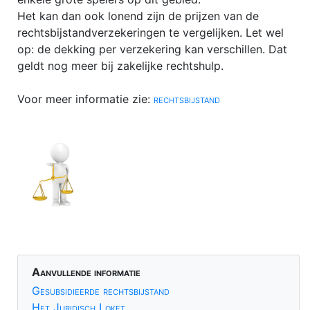
Notarissen vergelijken
Het kan dan ook lonend zijn de prijzen van de
rechtsbijstandverzekeringen te vergelijken. Let wel
Opzegging abonnementen
op: de dekking per verzekering kan verschillen. Dat
Paardenrecht / hippisch recht
geldt nog meer bij zakelijke rechtshulp.
PRIVACY
Voor meer informatie zie:
rechtsbijstand
Portretrecht
Pro Deo advocaat
Rechtsbijstand
Schenkbelasting (schenkingsrecht)
Schuldsanering natuurlijke personen
SocialMediaRecht
Stalking
Aanvullende informatie
Gesubsidieerde rechtsbijstand
Stamrecht-BV
Het Juridisch Loket